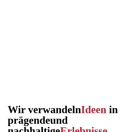
Wir verwandeln
Ideen
in
prägende
und
nachhaltige
Erlebnisse