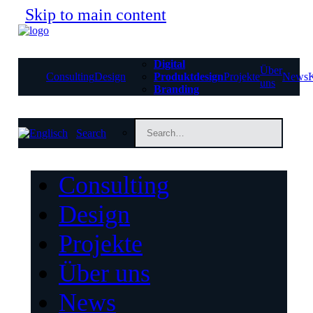
Skip to main content
Digital
Über
Consulting
Design
Produktdesign
Projekte
News
uns
Branding
Search
Consulting
Design
Projekte
Über uns
News