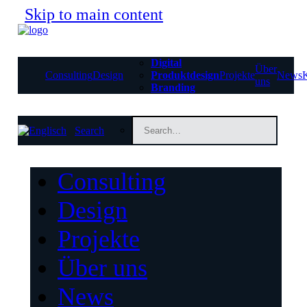
Skip to main content
Digital
Über
Consulting
Design
Produktdesign
Projekte
News
uns
Branding
Search
Consulting
Design
Projekte
Über uns
News