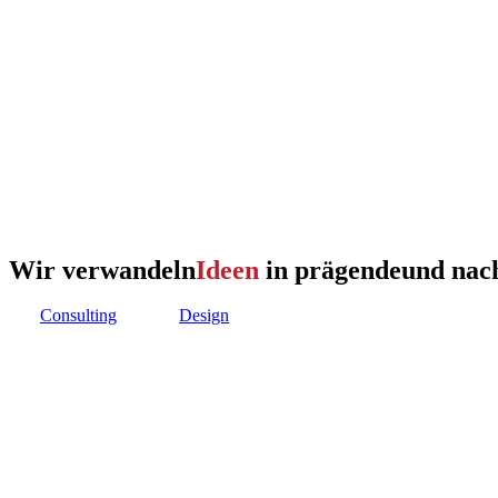
Wir verwandeln
Ideen
in prägende
und nac
Consulting
Design