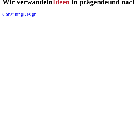
Wir verwandeln
Ideen
in prägende
und nac
Consulting
Design