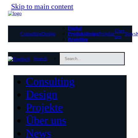
Skip to main content
Digital
Über
Consulting
Design
Produktdesign
Projekte
News
uns
Branding
Search
Consulting
Design
Projekte
Über uns
News