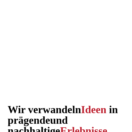
Wir verwandeln
Ideen
in
prägende
und
nachhaltige
Erlebnisse