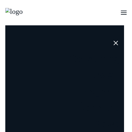
Consulting
Design
Wir verwandeln
Ideen
in prägende
Projekte
und nachhaltige
Über uns
Erlebnisse
News
Consulting
Design