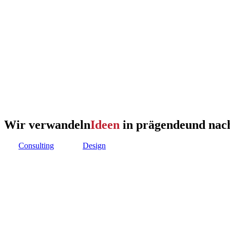
Wir verwandeln
Ideen
in prägende
und nac
Consulting
Design