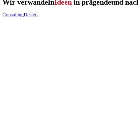
Wir verwandeln
Ideen
in prägende
und nac
Consulting
Design