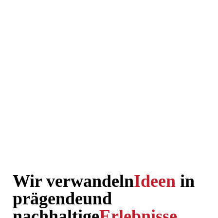
Wir verwandeln
Ideen
in
prägende
und
nachhaltige
Erlebnisse