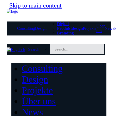
Skip to main content
Digital
Über
Consulting
Design
Produktdesign
Projekte
News
uns
Branding
Search
Consulting
Design
Projekte
Über uns
News