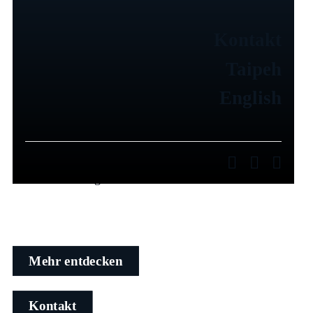
Kontakt
Taipeh
Consulting
- wir bewegen,
English
vernetzen & verantworten
Mit massgeschneiderter Beratung und einem klaren
Fokus auf Ihre Ziele erarbeiten wir gemeinsam
Chancen, definieren die Richtung und fokusieren uns
auf messbare Ergebnisse.
Mehr entdecken
Kontakt