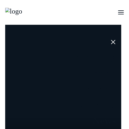
Wir verwandeln
Ideen
in prägende
und nachhaltige
Erlebnisse
Consulting
Consulting
Design
Design
Projekte
Über uns
News