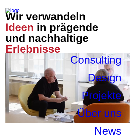
Wir verwandeln
Ideen
in prägende
und nachhaltige
Erlebnisse
Consulting
Consulting
Design
Design
Projekte
Über uns
News