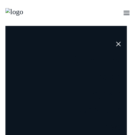
Consulting
Design
Wir verwandeln
Ideen
in prägende
Projekte
und nachhaltige
Über uns
Erlebnisse
News
Consulting
Design