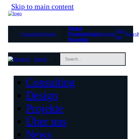
Skip to main content
Digital
Über
Consulting
Design
Produktdesign
Projekte
News
uns
Branding
Search
Consulting
Design
Projekte
Über uns
News