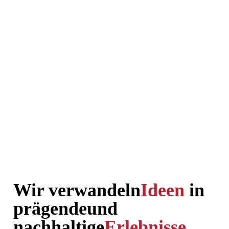
Wir verwandeln
Ideen
in
prägende
und
nachhaltige
Erlebnisse