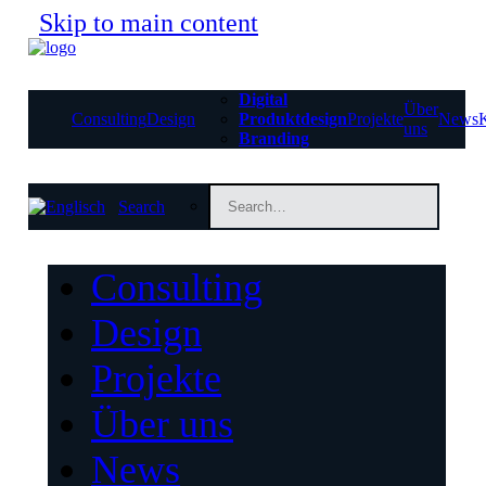
Skip to main content
Digital
Über
Consulting
Design
Produktdesign
Projekte
News
uns
Branding
Search
Consulting
Design
Projekte
Über uns
News