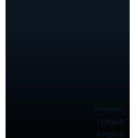
News
,
Projekte
Red Dot 2026: Wie Design in der
Medizinrobotik gewinnt
Kontakt
Taipeh
English