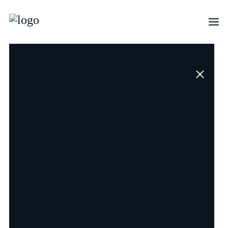
Was gibt
es
Neues
?
Consulting
Aktuelle Einblicke und Neuigkeiten aus dem
Vetica‑Universum.
Design
Projekte
Über uns
News