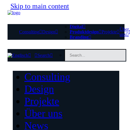
Skip to main content
Digital
Über
Consulting
Design
Produktdesign
Projekte
uns
Branding
Search
Consulting
Design
Projekte
Über uns
News