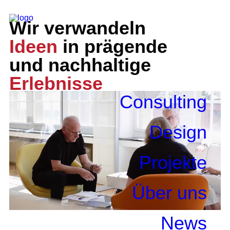
Wir verwandeln
Ideen
in prägende
und nachhaltige
Erlebnisse
Consulting
Consulting
Design
Design
Projekte
Über uns
News