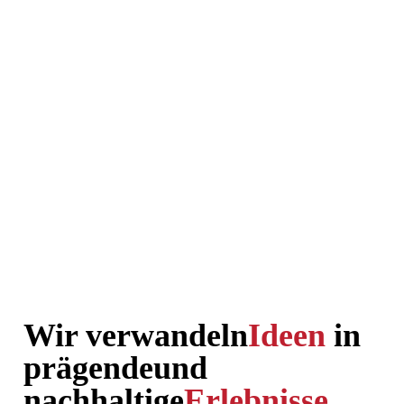
Wir verwandeln
Ideen
in
prägende
und
nachhaltige
Erlebnisse