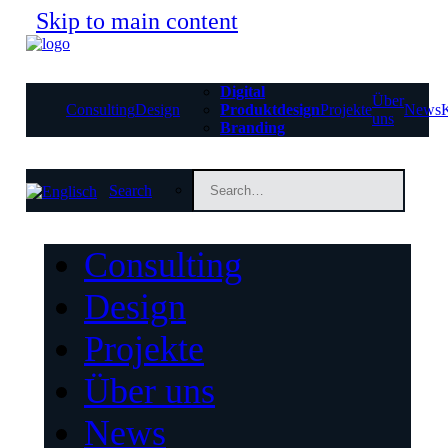
Skip to main content
Digital
Über
Consulting
Design
Produktdesign
Projekte
News
uns
Branding
Search
Consulting
Design
Projekte
Über uns
News