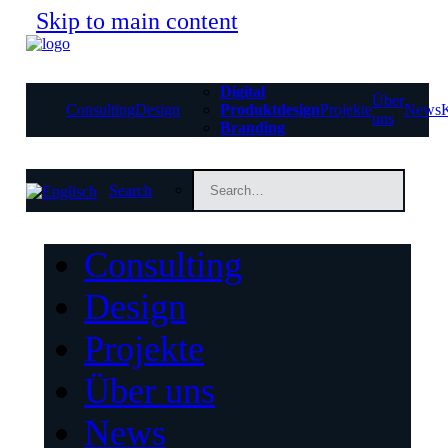
Skip to main content
Digital
Über
Consulting
Design
Produktdesign
Projekte
News
uns
Branding
Search
Consulting
Design
Projekte
Über uns
News