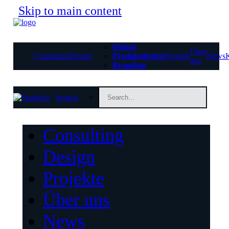
Skip to main content
Digital
Über
Consulting
Design
Produktdesign
Projekte
News
uns
Branding
Search
Consulting
Design
Projekte
Über uns
News