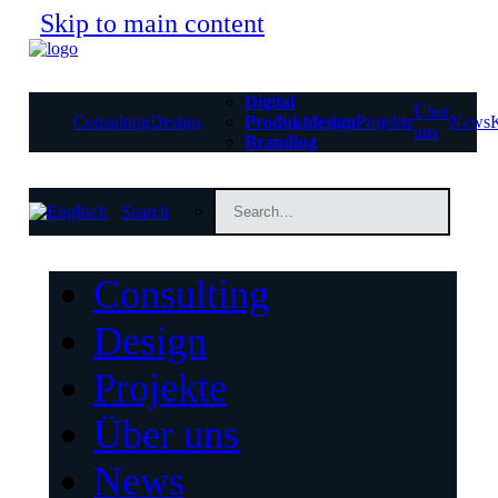
Skip to main content
Digital
Über
Consulting
Design
Produktdesign
Projekte
News
uns
Branding
Search
Consulting
Design
Projekte
Über uns
News