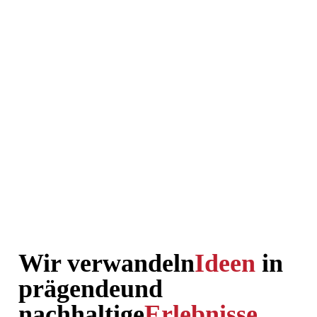
Wir verwandeln
Ideen
in
prägende
und
nachhaltige
Erlebnisse