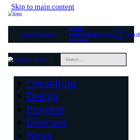
Skip to main content
Digital
Über
Consulting
Design
Produktdesign
Projekte
News
uns
Branding
Search
Consulting
Design
Projekte
Über uns
News