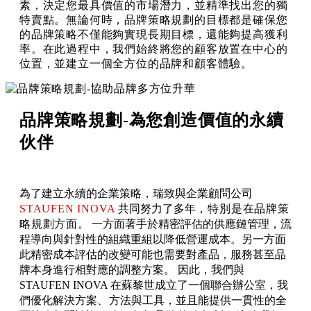
素，決定您最具價值的市場潛力，並精準找出您的獨
特賣點。
無論何時，
品牌策略規劃
的目標都是確保您
的品牌策略不僅能夠實現長期目標，還能夠提高獲利
率。
在此過程中，我們始終將您的顧客放置在中心的
位置，並建立一個全方位的品牌和顧客體驗。
品牌策略規劃-為您創造價值的永續
伙伴
為了建立永續的企業策略，瑞致與企業顧問公司
STAUFEN INOVA
共同努力了多年
，特別是在
品牌策
略規劃
方面
。 一方面著手於精密評估的供應鏈管理，流
程導向與針對性的組織重組以降低營運成本。另一方面
此精密成本評估的改變可能也需要對產品，服務甚至品
牌本身進行相對應的調整方案。 因此，我們與
STAUFEN INOVA 在蘇黎世成立了一個聯合辦公室，我
們優化解決方案
、
方法與工具，並且能提供一貫性的全