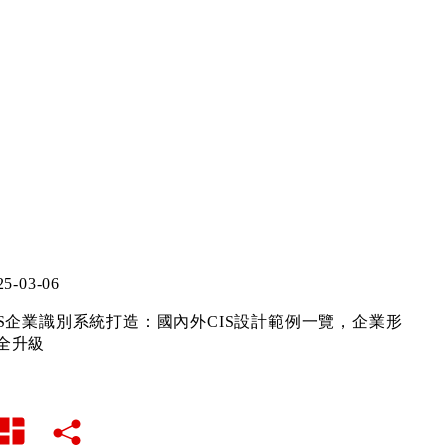
25-03-06
IS企業識別系統打造：國內外CIS設計範例一覽，企業形
全升級