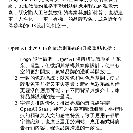
級，以現代簡約風格重塑網站到應用程式的視覺元
素，既突顯人工智慧技術的專業與創新特質，也塑造
更「人性化」、更「有機」的品牌形象，成為近年值
得參考的CIS設計範例之一。
Open AI 此次 CIS企業識別系統的升級重點包括：
Logo 設計微調：OpenAI 保留標誌識別的「花
朵」造型，但微調其結構與線條設計，使中心
空間更加開放，象徵品牌的透明與開放性。
一致的色彩系統：以灰色和藍色為基調，使品
牌形象更前衛又不失專業；新的色彩系統具備
更靈活的應用可能，在不同背景與媒介上，維
持品牌識別的統一呈現。
字體與排版優化：推出專屬的無襯線字體
OpenAI Sans，幾何之中帶有圓潤細節，平衡科
技的精確與人文的感性特質，除了應用在品牌
字體識別，也廣泛運用於網站、應用程式與廣
告行銷內容，確保品牌溝通的一致性。