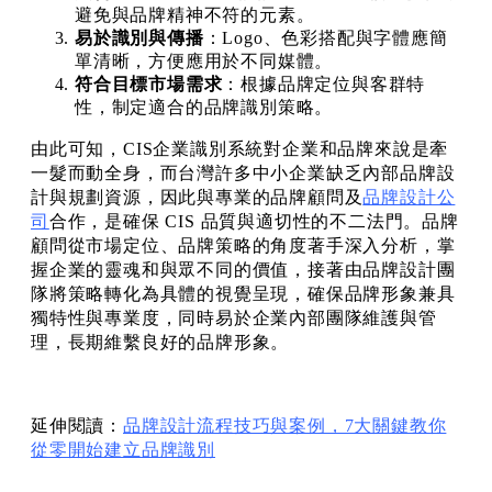
避免與品牌精神不符的元素。
易於識別與傳播
：Logo、色彩搭配與字體應簡
單清晰，方便應用於不同媒體。
符合目標市場需求
：根據品牌定位與客群特
性，制定適合的品牌識別策略。
由此可知，CIS企業識別系統對企業和品牌來說是牽
一髮而動全身，而台灣許多中小企業缺乏內部品牌設
計與規劃資源，因此與專業的品牌顧問及
品牌設計公
司
合作，是確保 CIS 品質與適切性的不二法門。品牌
顧問從市場定位、品牌策略的角度著手深入分析，掌
握企業的靈魂和與眾不同的價值，接著由品牌設計團
隊將策略轉化為具體的視覺呈現，確保品牌形象兼具
獨特性與專業度，同時易於企業內部團隊維護與管
理，長期維繫良好的品牌形象。
延伸閱讀：
品牌設計流程技巧與案例，7大關鍵教你
從零開始建立品牌識別