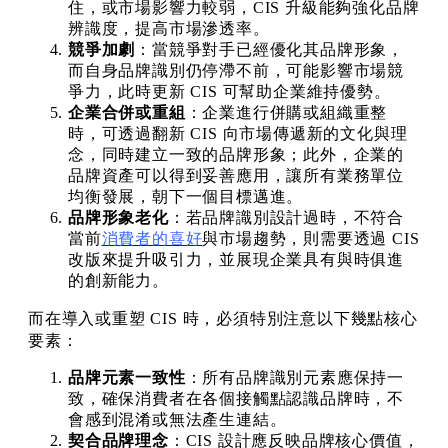
住，或市場影響力較弱，CIS 升級能夠強化品牌
辨識度，提高市場滲透率。
競爭加劇
：當競爭對手已經優化其品牌形象，
而自身品牌識別仍停滯不前，可能影響市場競
爭力，此時更新 CIS 可幫助企業維持優勢。
企業合併或重組
：企業進行併購或組織重整
時，可透過翻新 CIS 向市場傳遞新的文化與理
念，同時建立一致的品牌形象；此外，企業的
品牌資產可以得到妥善應用，讓所有業務單位
均衡發展，朝下一個目標邁進。
品牌形象老化
：若品牌識別設計過時，不符合
當前
消費者的喜好
與市場趨勢，則需要透過 CIS
改版來提升吸引力，並展現企業具有與時俱進
的創新能力。
而在導入或重塑 CIS 時，必須特別注意以下幾點核心
要素：
品牌元素一致性
：所有品牌識別元素應保持一
致，確保消費者在各個接觸點認識品牌時，不
會感到混淆或無法產生連結。
契合品牌理念
：CIS 設計應反映品牌核心價值，