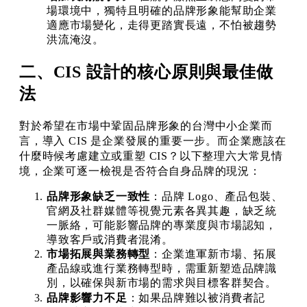
場環境中，獨特且明確的品牌形象能幫助企業
適應市場變化，走得更踏實長遠，不怕被趨勢
洪流淹沒。
二、CIS 設計的核心原則與最佳做
法
對於希望在市場中鞏固品牌形象的台灣中小企業而
言，導入 CIS 是企業發展的重要一步。而企業應該在
什麼時候考慮建立或重塑 CIS？以下整理六大常見情
境，企業可逐一檢視是否符合自身品牌的現況：
品牌形象缺乏一致性
：品牌 Logo、產品包裝、
官網及社群媒體等視覺元素各異其趣，缺乏統
一脈絡，可能影響品牌的專業度與市場認知，
導致客戶或消費者混淆。
市場拓展與業務轉型
：企業進軍新市場、拓展
產品線或進行業務轉型時，需重新塑造品牌識
別，以確保與新市場的需求與目標客群契合。
品牌影響力不足
：如果品牌難以被消費者記