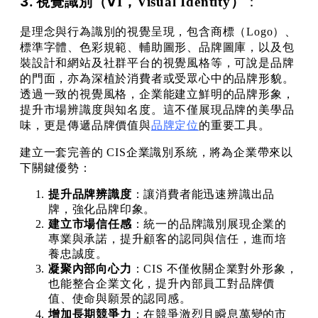
3. 視覺識別（V
）
I，Visual Identity
：
是理念與行為識別的視覺呈現，包含商標（Logo）、
標準字體、色彩規範、輔助圖形、品牌圖庫，以及包
裝設計和網站及社群平台的視覺風格等，可說是品牌
的門面，亦為深植於消費者或受眾心中的品牌形貌。
透過一致的視覺風格，企業能建立鮮明的品牌形象，
提升市場辨識度與知名度。這不僅展現品牌的美學品
味，更是傳遞品牌價值與
品牌定位
的重要工具。
建立一套完善的 CIS企業識別系統，將為企業帶來以
下關鍵優勢：
提升品牌辨識度
：讓消費者能迅速辨識出品
牌，強化品牌印象。
建立市場信任感
：統一的品牌識別展現企業的
專業與承諾，提升顧客的認同與信任，進而培
養忠誠度。
凝聚內部向心力
：CIS 不僅攸關企業對外形象，
也能整合企業文化，提升內部員工對品牌價
值、使命與願景的認同感。
增加長期競爭力
：在競爭激烈且瞬息萬變的市